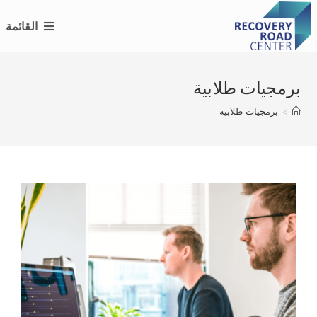
Ski
القائمة
t
conten
برمجيات طلابية
>
برمجيات طلابية