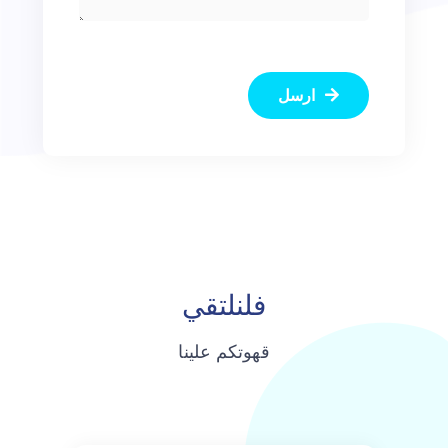
ارسل
فلنلتقي
قهوتكم علينا